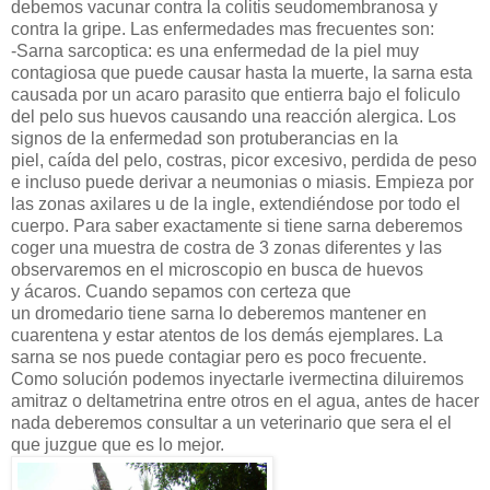
debemos vacunar contra la colitis seudomembranosa y
contra la gripe. Las enfermedades mas frecuentes son:
-Sarna sarcoptica: es una enfermedad de la piel muy
contagiosa que puede causar hasta la muerte, la sarna esta
causada por un acaro parasito que entierra bajo el foliculo
del pelo sus huevos causando una reacción alergica. Los
signos de la enfermedad son protuberancias en la
piel, caída del pelo, costras, picor excesivo, perdida de peso
e incluso puede derivar a neumonias o miasis. Empieza por
las zonas axilares u de la ingle, extendiéndose por todo el
cuerpo. Para saber exactamente si tiene sarna deberemos
coger una muestra de costra de 3 zonas diferentes y las
observaremos en el microscopio en busca de huevos
y ácaros. Cuando sepamos con certeza que
un dromedario tiene sarna lo deberemos mantener en
cuarentena y estar atentos de los demás ejemplares. La
sarna se nos puede contagiar pero es poco frecuente.
Como solución podemos inyectarle ivermectina diluiremos
amitraz o deltametrina entre otros en el agua, antes de hacer
nada deberemos consultar a un veterinario que sera el el
que juzgue que es lo mejor.