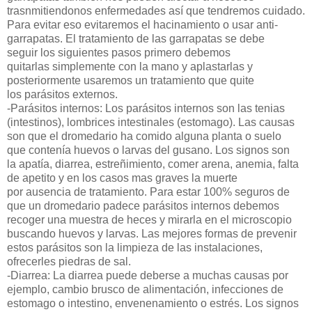
trasnmitiendonos enfermedades así que tendremos cuidado.
Para evitar eso evitaremos el hacinamiento o usar anti-
garrapatas
. El tratamiento de las garrapatas se debe
seguir los siguientes
pasos primero debemos
quitarlas simplemente con la mano y aplastarlas y
posteriormente usaremos un tratamiento que quite
los parásitos
externos.
-Parásitos internos: Los parásitos internos son las tenias
(intestinos), lombrices intestinales (estomago). Las causas
son que el dromedario ha comido alguna planta o suelo
que contenía huevos o larvas del gusano. Los signos son
la apatía, diarrea, estreñimiento, comer arena, anemia, falta
de apetito y en los casos mas graves la muerte
por ausencia de tratamiento. Para estar 100% seguros de
que un dromedario padece parásitos internos debemos
recoger una muestra de heces y mirarla en el microscopio
buscando huevos y larvas. Las mejores formas de prevenir
estos parásitos son la limpieza de las instalaciones,
ofrecerles piedras de sal.
-Diarrea: La diarrea puede deberse a muchas causas por
ejemplo, cambio brusco de alimentación, infecciones de
estomago o intestino, envenenamiento o estrés. Los signos