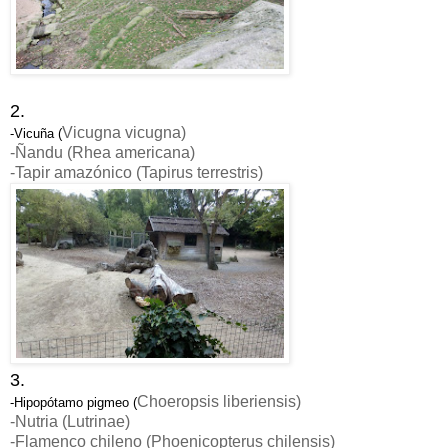
2.
Vicugna vicugna
)
-Vicuña (
-Ñandu (
Rhea americana
)
-Tapir amazónico (Tapirus terrestris
)
3.
Choeropsis liberiensis
)
-Hipopótamo pigmeo (
-Nutria (Lutrinae)
-Flamenco chileno (
Phoenicopterus chilensis
)