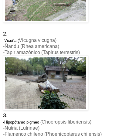
2.
Vicugna vicugna
)
-Vicuña (
-Ñandu (
Rhea americana
)
-Tapir amazónico (Tapirus terrestris
)
3.
Choeropsis liberiensis
)
-Hipopótamo pigmeo (
-Nutria (Lutrinae)
-Flamenco chileno (
Phoenicopterus chilensis
)