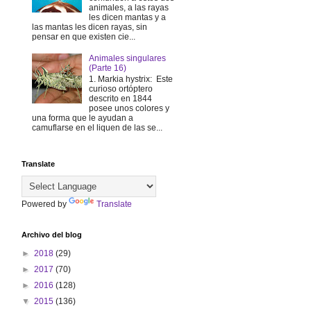
animales, a las rayas
les dicen mantas y a
las mantas les dicen rayas, sin
pensar en que existen cie...
Animales singulares
(Parte 16)
1. Markia hystrix: Este
curioso ortóptero
descrito en 1844
posee unos colores y
una forma que le ayudan a
camuflarse en el liquen de las se...
Translate
Powered by
Translate
Archivo del blog
►
2018
(29)
►
2017
(70)
►
2016
(128)
▼
2015
(136)