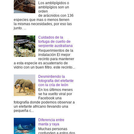
Los amblipígidos o
amblipígios son un
orden
de arácnidos con 136
especies que mas o menos tienen
la mismas necesidades, por eso las
junto. ...
Cuidados de la
tortuga de cuello de
serpiente australiana
Requerimientos de la
instalación El mejor
recinto para mantener
a esta especie es acuaterrario de
vidrio con un buen filtro. este recinto...
Desmintiendo la
fotografía del elefante
con la cría de león
En los últimos meses
se ha vuelto viral por
Facebook una
fotografía donde podemos observar a
un elefante africano llevando una
pequeña c...
Diferencia entre
manta y raya
Muchas personas
confunden a estos dos