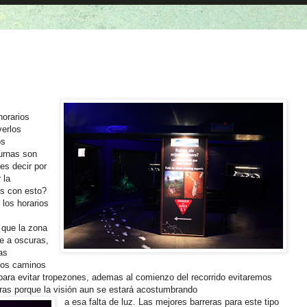
horarios
verlos
os
urnas son
 es decir por
 la
s con esto?
los horarios
 que la zona
te a oscuras,
as
 los caminos
ara evitar tropezones, ademas al comienzo del recorrido evitaremos
ras porque la visión aun se estará acostumbrando
a esa falta de luz. Las mejores barreras para este tipo