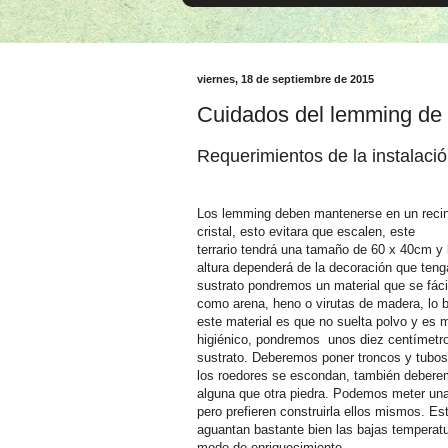
viernes, 18 de septiembre de 2015
Cuidados del lemming de 
Requerimientos de la instalaci
Los lemming deben mantenerse en un recin
cristal, esto evitara que escalen, este
terrario tendrá una tamaño de 60 x 40cm y 
altura dependerá de la decoración que ten
sustrato pondremos un material que se fáci
como arena, heno o virutas de madera, lo 
este material es que no suelta polvo y es 
higiénico, pondremos unos diez centímetr
sustrato. Deberemos poner troncos y tubos
los roedores se escondan, también debere
alguna que otra piedra. Podemos meter una
pero prefieren construirla ellos mismos. Es
aguantan bastante bien las bajas temperatu
modo de enriquecimiento.