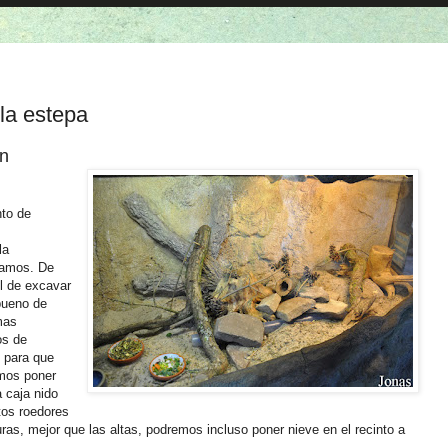
la estepa
ón
to de
la
gamos. De
l de excavar
bueno de
mas
os de
 para que
mos poner
 caja nido
tos roedores
ras, mejor que las altas, podremos incluso poner nieve en el recinto a