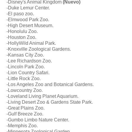
-
Disney's Animal Kingdom
(Nuevo)
-
Duke Lemur Center.
-El paso zoo.
-Elmwood Park Zoo.
-
High Desert Museum.
-Honolulu Zoo.
-Houston Zoo.
-HollyWild Animal Park.
-Knoxville Zoological Gardens.
-Kansas City Zoo.
-Lee Richardson Zoo.
-Lincoln Park Zoo.
-Lion Country Safari.
-
Little Rock Zoo.
-Los Angeles Zoo and Botanical Gardens.
-Lowcountry Zoo.
-
Loveland Living Planet Aquarium.
-Living Desert Zoo & Gardens State Park.
-
Great Plains Zoo.
-Gulf Breeze Zoo.
-Gumbo Limbo Nature Center.
-Memphis Zoo.
-Minnesota Zoological Garden.