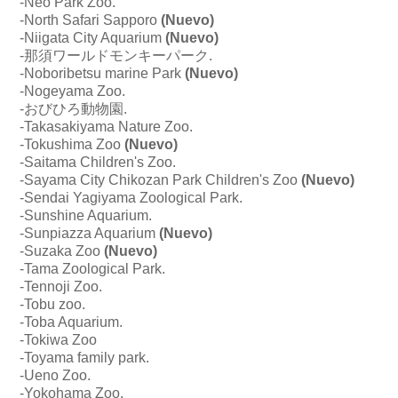
-Neo Park Zoo.
-North Safari Sapporo
(Nuevo)
-Niigata City Aquarium
(Nuevo)
-那須ワールドモンキーパーク.
-Noboribetsu marine Park
(Nuevo)
-Nogeyama Zoo.
-おびひろ動物園.
-Takasakiyama Nature Zoo.
-
Tokushima Zoo
(Nuevo)
-Saitama Children's Zoo.
-Sayama City Chikozan Park Children's Zoo
(Nuevo)
-Sendai Yagiyama Zoological Park.
-
Sunshine Aquarium.
-
Sunpiazza Aquarium
(Nuevo)
-
Suzaka Zoo
(Nuevo)
-Tama Zoological Park.
-Tennoji Zoo.
-Tobu zoo.
-Toba Aquarium.
-
Tokiwa Zoo
-Toyama family park.
-Ueno Zoo.
-Yokohama Zoo.