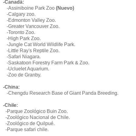
-Canadá:
-
Assiniboine Park Zoo
(Nuevo)
-Calgary zoo.
-Edmonton Valley Zoo.
-Greater Vancouver Zoo.
-Toronto Zoo.
-High Park Zoo.
-Jungle Cat World Wildlife Park.
-Little Ray's Reptile Zoo.
-Safari Niagara.
-
Saskatoon Forestry Farm Park & Zoo.
-Ucluelet Aquarium.
-Zoo de Granby.
-China:
-Chengdu Research Base of Giant Panda Breeding.
-Chile:
-Parque Zoológico Buin Zoo.
-
Zoológico Nacional de Chile.
-
Zoológico de Quilpué.
-Parque safari chile.