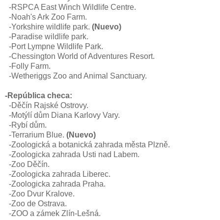
-RSPCA East Winch Wildlife Centre.
-
Noah's Ark Zoo Farm.
-
Yorkshire wildlife park.
(Nuevo)
-
Paradise wildlife park.
-
Port Lympne Wildlife Park.
-Chessington World of Adventures Resort.
-Folly Farm.
-Wetheriggs Zoo and Animal Sanctuary.
-República checa:
-Děčín Rajské Ostrovy.
-Motýlí dům Diana Karlovy Vary.
-Rybí dům.
-
Terrarium Blue.
(Nuevo)
-Zoologická a botanická zahrada města Plzně.
-Zoologicka zahrada Usti nad Labem.
-Zoo Děčín.
-Zoologicka zahrada Liberec.
-Zoologicka zahrada Praha.
-Zoo Dvur Kralove.
-Zoo de Ostrava.
-ZOO a zámek Zlín-Lešná.