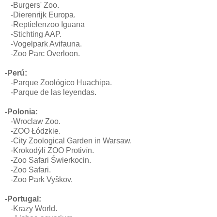
-Burgers' Zoo.
-Dierenrijk Europa.
-Reptielenzoo Iguana
-Stichting AAP.
-Vogelpark Avifauna.
-Zoo Parc Overloon.
-Perú:
-Parque Zoológico Huachipa.
-Parque de las leyendas.
-Polonia:
-Wroclaw Zoo.
-ZOO Łódzkie.
-City Zoological Garden in Warsaw.
-Krokodýlí ZOO Protivín.
-Zoo Safari Świerkocin.
-Zoo Safari.
-Zoo Park Vyškov.
-Portugal:
-Krazy World.