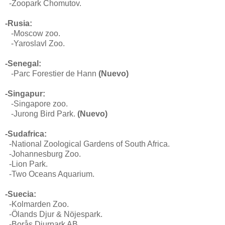
-Zoopark Chomuto
v.
-Rusia:
-Moscow zoo.
-
Yaroslavl Zoo.
-Senegal:
-
Parc Forestier de Hann
(Nuevo)
-Singapur:
-Singapore zoo.
-
Jurong Bird Park.
(Nuevo)
-Sudafrica:
-National Zoological Gardens of South Africa.
-Johannesburg Zoo.
-Lion Park.
-Two Oceans Aquarium.
-Suecia:
-Kolmarden Zoo.
-Ölands Djur & Nöjespark.
-Borås Djurpark AB.