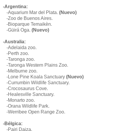
-Argentina:
-Aquarium Mar del Plata.
(Nuevo)
-Zoo de Buenos Aires.
-Bioparque Temaikèn.
-
Güirá Oga.
(Nuevo)
-Australia:
-Adelaida zoo.
-Perth zoo.
-Taronga zoo.
-
Taronga Western Plains Zoo.
-Melburne zoo.
-
Lone Pine Koala Sanctuary
(Nuevo)
-Currumbin Wildlife Sanctuary.
-
Crocosaurus Cove.
-
Healesville Sanctuary.
-Monarto zoo.
-
Orana Wildlife Park.
-
Werribee Open Range Zoo.
-Bélgica:
-Pairi Daiza.