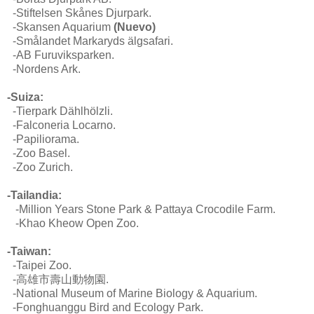
-Stiftelsen Skånes Djurpark.
-Skansen Aquarium
(Nuevo)
-Smålandet Markaryds älgsafari.
-AB Furuviksparken.
-Nordens Ark.
-Suiza:
-Tierpark Dählhölzli.
-Falconeria Locarno.
-Papiliorama.
-Zoo Basel.
-Zoo Zurich.
-Tailandia:
-Million Years Stone Park & Pattaya Crocodile Farm.
-Khao Kheow Open Zoo.
-Taiwan:
-
Taipei Zoo.
-高雄市壽山動物園.
-National Museum of Marine Biology & Aquarium.
-
Fonghuanggu Bird and Ecology Park.