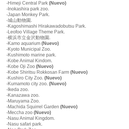
-
Himeji Central Park
(Nuevo)
-Inokashira park zoo.
-Japan Monkey Park.
-城山動物園.
-Kagoshimashi Hirakawadobutsu Park.
-
Leofoo Village Theme Park.
-横浜市立金沢動物園.
-Kamo aquarium
(Nuevo)
-Kyoto Municipal Zoo.
-Kushimoto marine park.
-Kobe Animal Kindom.
-
Kobe Oji Zoo
(Nuevo)
-Kobe Shiritsu Rokkosan Farm
(Nuevo)
-
Kushiro City Zoo.
(Nuevo)
-Kumamoto city zoo.
(Nuevo)
-Ikeda zoo.
-Kanazawa zoo.
-Maruyama Zoo.
-
Machida Squirrel Garden
(Nuevo)
-Meccha zoo
(Nuevo)
-Nasu Animal Kingdom.
-Nasu safari park.