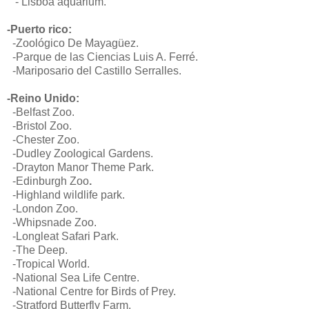
- Lisboa aquarium.
-Puerto rico:
-
Zoológico De Mayagüez.
-Parque de las Ciencias Luis A. Ferré.
-Mariposario del Castillo Serralles.
-Reino Unido:
-
Belfast Zoo.
-Bristol Zoo.
-Chester Zoo.
-
Dudley Zoological Gardens.
-
Drayton Manor Theme Park.
-
Edinburgh Zoo
.
-Highland wildlife park.
-London Zoo.
-Whipsnade Zoo.
-Longleat Safari Park.
-The Deep.
-Tropical World.
-National Sea Life Centre.
-National Centre for Birds of Prey.
-Stratford Butterfly Farm.