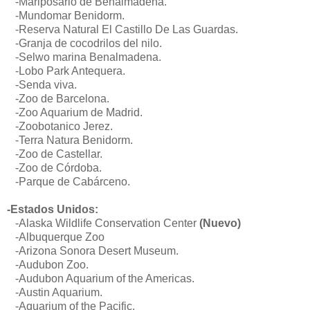
-Mariposario de Benalmádena.
-Mundomar Benidorm.
-Reserva Natural El Castillo De Las Guardas.
-Granja de cocodrilos del nilo.
-Selw
o marina Benalmadena.
-
Lobo Park Antequera.
-Senda viva.
-Zoo de Barcelona.
-
Zoo Aquarium de Madrid.
-
Zoobotanic
o Jerez.
-Terra Natura Benidorm.
-Zoo de Castellar.
-Zoo de Córdoba.
-Parque de Cabárceno.
-Estados Unidos:
-
Alaska Wildlife Conservation Center
(Nuevo)
-Albuquerque Zoo
-Arizona Sonora Desert Museum.
-Audubon Zoo.
-Audubon Aquarium of the Americas.
-Austin Aquarium.
-Aquarium of the Pacific.