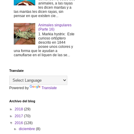
animales, a las rayas
les dicen mantas y a
las mantas les dicen rayas, sin
pensar en que existen cie...
Animales singulares
(Parte 16)
1. Markia hystrix: Este
curioso ortóptero
descrito en 1844
posee unos colores y
una forma que le ayudan a
camuflarse en el liquen de las se...
Translate
Powered by
Translate
Archivo del blog
►
2018
(29)
►
2017
(70)
▼
2016
(128)
►
diciembre
(8)