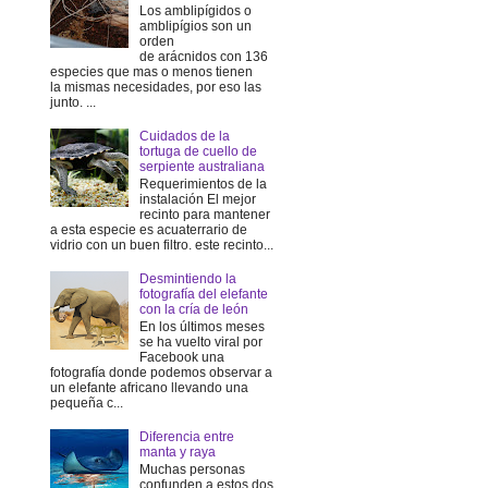
Los amblipígidos o
amblipígios son un
orden
de arácnidos con 136
especies que mas o menos tienen
la mismas necesidades, por eso las
junto. ...
Cuidados de la
tortuga de cuello de
serpiente australiana
Requerimientos de la
instalación El mejor
recinto para mantener
a esta especie es acuaterrario de
vidrio con un buen filtro. este recinto...
Desmintiendo la
fotografía del elefante
con la cría de león
En los últimos meses
se ha vuelto viral por
Facebook una
fotografía donde podemos observar a
un elefante africano llevando una
pequeña c...
Diferencia entre
manta y raya
Muchas personas
confunden a estos dos