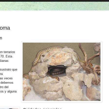
woma
ón
n terrarios
 70. Esta
alianas
 sustrato que
ra
has veces
o debemos
ro del
ncos y alguna